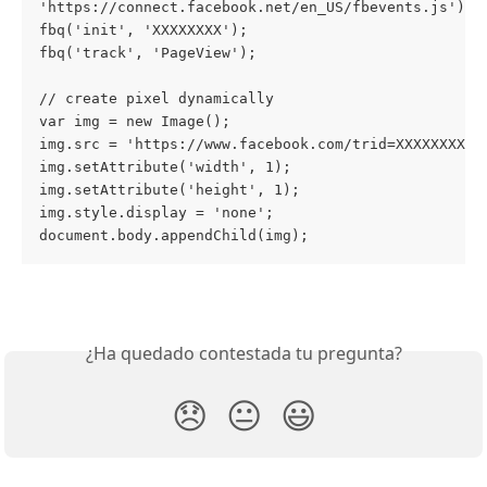
'https://connect.facebook.net/en_US/fbevents.js');
fbq('init', 'XXXXXXXX');
fbq('track', 'PageView');
// create pixel dynamically
var img = new Image();
img.src = 'https://www.facebook.com/trid=XXXXXXXX&e
img.setAttribute('width', 1);
img.setAttribute('height', 1);
img.style.display = 'none';
document.body.appendChild(img);
¿Ha quedado contestada tu pregunta?
😞
😐
😃