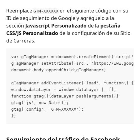
Reemplace 
 en el siguiente código con su 
GTM-XXXXXX
ID de seguimiento de Google y agréguelo a la 
sección 
Javascript Personalizado
 de la 
pestaña 
CSS/JS Personalizado 
de la configuración de su Sitio 
de Carreras.
var gTagManager = document.createElement('script');
gTagManager.setAttribute('src', 'https://www.google
document.body.appendChild(gTagManager)
gTagManager.addEventListener('load', function() {
window.dataLayer = window.dataLayer || [];
function gtag(){dataLayer.push(arguments);}
gtag('js', new Date());
gtag('config', 'GTM-XXXXXX');
})
Seguimiento del tráfico de Facebook