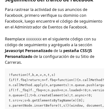
Para rastrear la actividad de sus anuncios de 
Facebook, primero verifique su dominio con 
Facebook, luego encuentre el código de seguimiento 
en el Administrador de Eventos de Facebook.
Reemplace 
 en el siguiente código con su 
XXXXXXXX
código de seguimiento y agréguelo a la sección 
Javascript Personalizado
 de la 
pestaña CSS/JS 
Personalizado
 de la configuración de su Sitio de 
Carreras.
!function(f,b,e,v,n,t,s)
{if(f.fbq)return;n=f.fbq=function(){n.callMethod?
n.callMethod.apply(n,arguments):n.queue.push(argume
if(!f._fbq)f._fbq=n;n.push=n;n.loaded=!0;n.version=
n.queue=[];t=b.createElement(e);t.async=!0;
t.src=v;s=b.getElementsByTagName(e)[0];
s.parentNode.insertBefore(t,s)}(window, document,'s